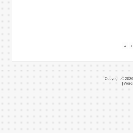
«
‹
Copyright © 202
| Word