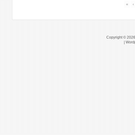
«
‹
Copyright © 202
| Word