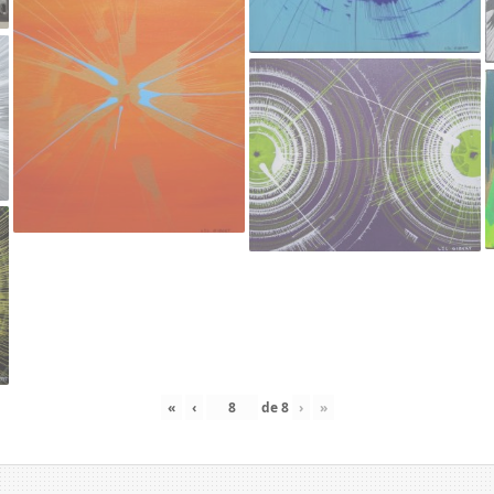
«
‹
de
8
›
»