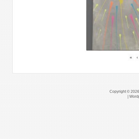
«
‹
Copyright © 202
| Word